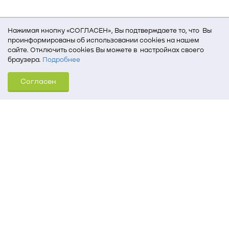
Нажимая кнопку «СОГЛАСЕН», Вы подтверждаете то, что Вы
проинформированы об использовании cookies на нашем
сайте. Отключить cookies Вы можете в настройках своего
браузера.
Подробнее
Для того, чтобы мы могли качественно предоставить Вам
Согласен
услуги, мы используем cookies, которые сохраняются
на Вашем компьютере (Сведения о местоположении; ip-адрес;
тип, язык, версия ОС и браузера; тип устройства и разрешение
его экрана; источник, откуда пришел на сайт пользователь;
какие страницы открывает и на какие кнопки нажимает
пользователь; эта же информация используется для
обработки статистических данных использования сайта
посредством интернет-сервиса Яндекс.Метрика)
Томский государственный университет систем
управления и радиоэлектроники
634050, г. Томск, пр. Ленина, 40
(3822) 51-05-30