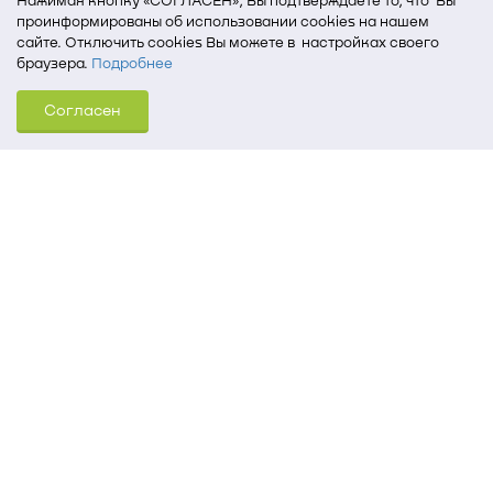
Нажимая кнопку «СОГЛАСЕН», Вы подтверждаете то, что Вы
проинформированы об использовании cookies на нашем
сайте. Отключить cookies Вы можете в настройках своего
браузера.
Подробнее
Для того, чтобы мы могли качественно предоставить Вам
Согласен
услуги, мы используем cookies, которые сохраняются
на Вашем компьютере (Сведения о местоположении; ip-адрес;
тип, язык, версия ОС и браузера; тип устройства и разрешение
его экрана; источник, откуда пришел на сайт пользователь;
какие страницы открывает и на какие кнопки нажимает
пользователь; эта же информация используется для
обработки статистических данных использования сайта
посредством интернет-сервиса Яндекс.Метрика)
Томский государственный университет систем
управления и радиоэлектроники
634050, г. Томск, пр. Ленина, 40
(3822) 51-05-30
(3822) 51-32-62, 52-63-65
office@tusur.ru