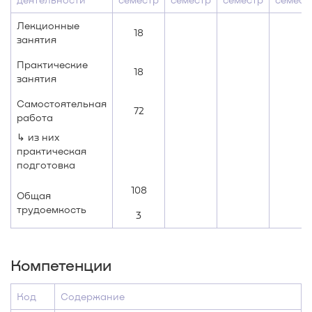
Лекционные
18
занятия
Практические
18
занятия
Самостоятельная
72
работа
↳ из них
практическая
подготовка
108
Общая
трудоемкость
3
Компетенции
Код
Содержание