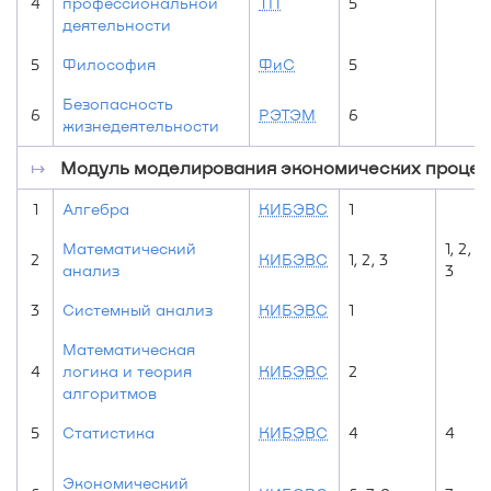
4
профессиональной
ТП
5
деятельности
5
Философия
ФиС
5
Безопасность
6
РЭТЭМ
6
жизнедеятельности
↦
Модуль моделирования экономических проце
1
Алгебра
КИБЭВС
1
Математический
1, 2,
2
КИБЭВС
1, 2, 3
анализ
3
3
Системный анализ
КИБЭВС
1
Математическая
4
логика и теория
КИБЭВС
2
алгоритмов
5
Статистика
КИБЭВС
4
4
Экономический