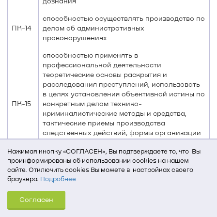
дознания
способностью осуществлять производство по
ПК-14
делам об административных
правонарушениях
способностью применять в
профессиональной деятельности
теоретические основы раскрытия и
расследования преступлений, использовать
в целях установления объективной истины по
ПК-15
конкретным делам технико-
криминалистические методы и средства,
тактические приемы производства
следственных действий, формы организации
и методику раскрытия и расследования
Нажимая кнопку «СОГЛАСЕН», Вы подтверждаете то, что Вы
отдельных видов и групп преступлений
проинформированы об использовании cookies на нашем
способностью использовать при решении
сайте. Отключить cookies Вы можете в настройках своего
браузера.
Подробнее
профессиональных задач особенности
ПК-16
тактики проведения оперативно-служебных
Для того, чтобы мы могли качественно предоставить Вам
мероприятий в соответствии со спецификой
Согласен
услуги, мы используем cookies, которые сохраняются
будущей профессиональной деятельности
на Вашем компьютере (Сведения о местоположении; ip-адрес;