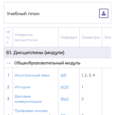
Учебный план
№
Название
п/
Кафедра
Семестры
Экз
дисциплины
п
Б1. Дисциплины (модули)
↦
Общеобразовательный модуль
1
Иностранный язык
ИЯ
1, 2, 3, 4
2
История
ИСР
1
Деловые
3
ФиС
2
коммуникации
Правовые основы