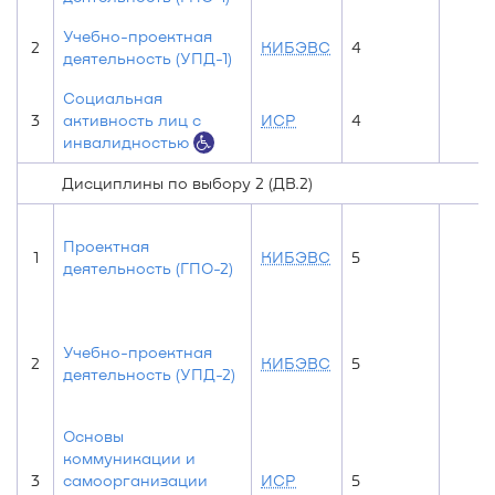
Учебно-проектная
2
КИБЭВС
4
деятельность (УПД-1)
Социальная
3
активность лиц с
ИСР
4
инвалидностью
Дисциплины по выбору 2 (ДВ.2)
Проектная
1
КИБЭВС
5
деятельность (ГПО-2)
Учебно-проектная
2
КИБЭВС
5
деятельность (УПД-2)
Основы
коммуникации и
3
самоорганизации
ИСР
5