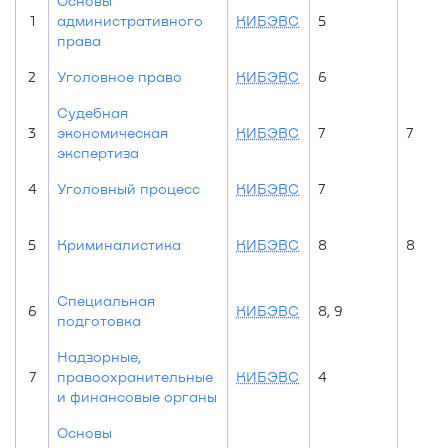
Основы
1
административного
КИБЭВС
5
права
2
Уголовное право
КИБЭВС
6
Судебная
3
экономическая
КИБЭВС
7
7
экспертиза
4
Уголовный процесс
КИБЭВС
7
5
Криминалистика
КИБЭВС
8
8
Специальная
6
КИБЭВС
8, 9
подготовка
Надзорные,
7
правоохранительные
КИБЭВС
4
и финансовые органы
Основы