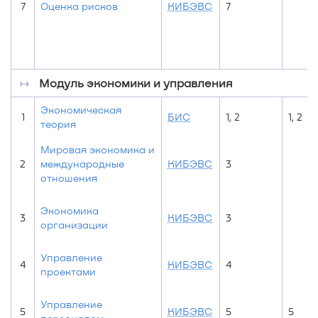
7
Оценка рисков
КИБЭВС
7
↦
Модуль экономики и управления
Экономическая
1
БИС
1, 2
1, 2
теория
Мировая экономика и
2
международные
КИБЭВС
3
отношения
Экономика
3
КИБЭВС
3
организации
Управление
4
КИБЭВС
4
проектами
Управление
5
КИБЭВС
5
5