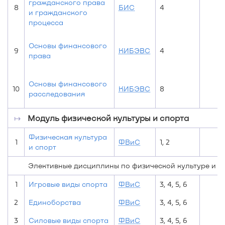
гражданского права
8
БИС
4
и гражданского
процесса
Основы финансового
9
КИБЭВС
4
права
Основы финансового
10
КИБЭВС
8
расследования
↦
Модуль физической культуры и спорта
Физическая культура
1
ФВиС
1, 2
и спорт
Элективные дисциплины по физической культуре и с
1
Игровые виды спорта
ФВиС
3, 4, 5, 6
2
Единоборства
ФВиС
3, 4, 5, 6
3
Силовые виды спорта
ФВиС
3, 4, 5, 6