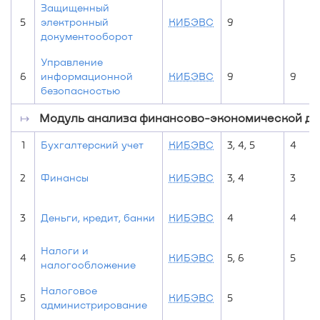
Защищенный
5
электронный
КИБЭВС
9
документооборот
Управление
6
информационной
КИБЭВС
9
9
безопасностью
↦
Модуль анализа финансово-экономической де
1
Бухгалтерский учет
КИБЭВС
3, 4, 5
4
2
Финансы
КИБЭВС
3, 4
3
3
Деньги, кредит, банки
КИБЭВС
4
4
Налоги и
4
КИБЭВС
5, 6
5
налогообложение
Налоговое
5
КИБЭВС
5
администрирование