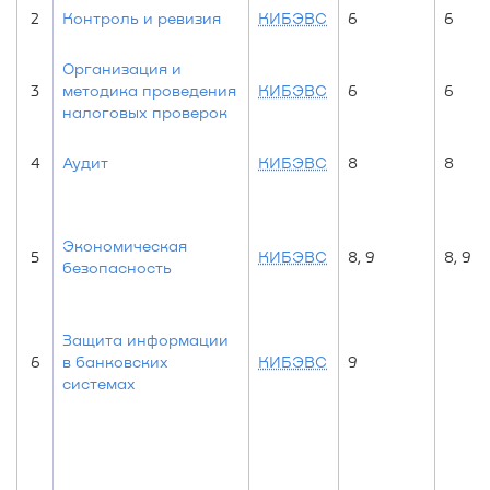
2
Контроль и ревизия
КИБЭВС
6
6
Организация и
3
методика проведения
КИБЭВС
6
6
налоговых проверок
4
Аудит
КИБЭВС
8
8
Экономическая
5
КИБЭВС
8, 9
8, 9
безопасность
Защита информации
6
в банковских
КИБЭВС
9
системах