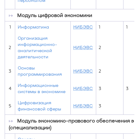
персоналом
↦
Модуль цифровой экономики
1
Информатика
КИБЭВС
1
1
Организация
информационно-
2
КИБЭВС
2
аналитической
деятельности
Основы
3
КИБЭВС
2
программирования
Информационные
4
КИБЭВС
3
3
системы в экономике
Цифровизация
5
КИБЭВС
3
финансовой сферы
↦
Модуль экономико-правового обеспечения эк
(специализации)