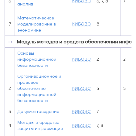
6
КИБЭВС
6, 7, 8
7
анализ
Математическое
7
моделирование в
КИБЭВС
8
экономике
↦
Модуль методов и средств обеспечения инфо
Основы
1
информационной
КИБЭВС
2
2
безопасности
Организационное и
правовое
2
обеспечение
КИБЭВС
5
5
информационной
безопасности
3
Документоведение
КИБЭВС
7
Методы и средства
4
КИБЭВС
7, 8
защиты информации