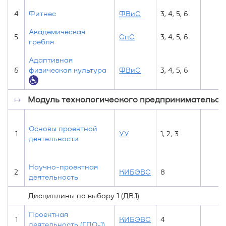
4
Фитнес
ФВиС
3, 4, 5, 6
Академическая
5
СпС
3, 4, 5, 6
гребля
Адаптивная
6
физическая культура
ФВиС
3, 4, 5, 6
↦
Модуль технологического предпринимательст
Основы проектной
1
УУ
1, 2, 3
деятельности
Научно-проектная
2
КИБЭВС
8
деятельность
Дисциплины по выбору 1 (ДВ.1)
Проектная
1
КИБЭВС
4
деятельность (ГПО-1)