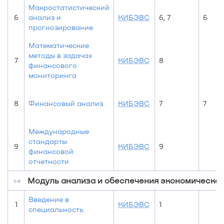
Макростатистический
6
анализ и
КИБЭВС
6, 7
6
прогнозирование
Математические
методы в задачах
7
КИБЭВС
8
финансового
мониторинга
8
Финансовый анализ
КИБЭВС
7
7
Международные
стандарты
9
КИБЭВС
9
финансовой
отчетности
↦
Модуль анализа и обеспечения экономическо
Введение в
1
КИБЭВС
1
специальность