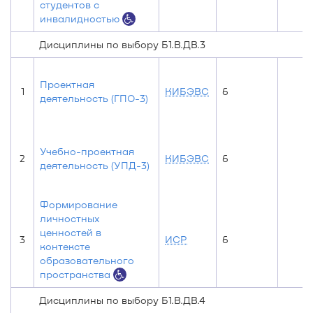
студентов с
инвалидностью
Дисциплины по выбору Б1.В.ДВ.3
Проектная
1
КИБЭВС
6
деятельность (ГПО-3)
Учебно-проектная
2
КИБЭВС
6
деятельность (УПД-3)
Формирование
личностных
ценностей в
3
ИСР
6
контексте
образовательного
пространства
Дисциплины по выбору Б1.В.ДВ.4