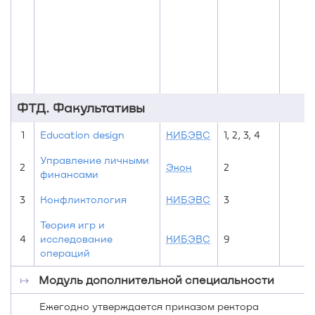
ФТД. Факультативы
1
Education design
КИБЭВС
1, 2, 3, 4
Управление личными
2
Экон
2
финансами
3
Конфликтология
КИБЭВС
3
Теория игр и
4
исследование
КИБЭВС
9
операций
↦
Модуль дополнительной специальности
Ежегодно утверждается приказом ректора