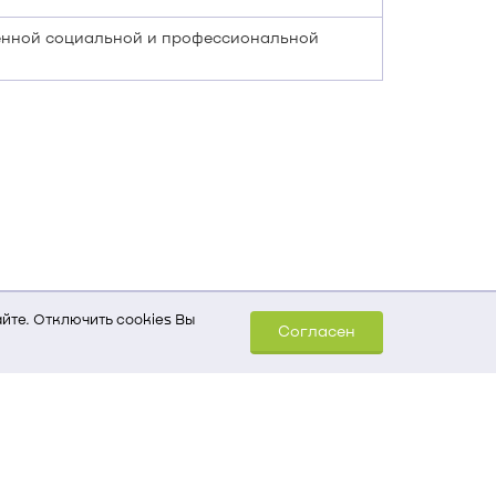
енной социальной и профессиональной
йте. Отключить cookies Вы
Согласен
шем компьютере (Сведения
уда пришел на сайт
 для обработки статистических