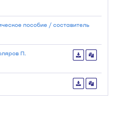
ическое пособие / составитель
оляров П.