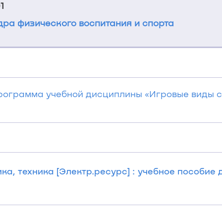
1
ра физического воспитания и спорта
рограмма учебной дисциплины «Игровые виды с
а, техника [Электр.ресурс] : учебное пособие дл