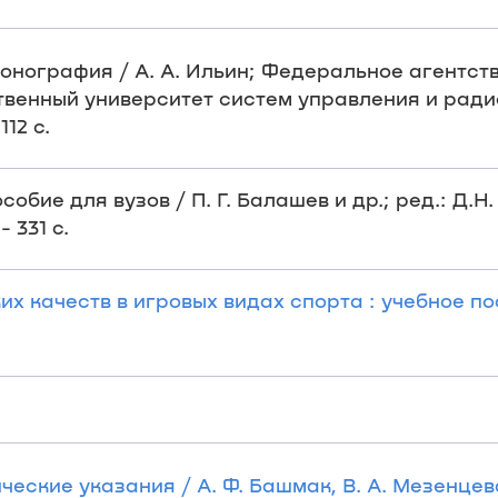
онография / А. А. Ильин; Федеральное агентст
твенный университет систем управления и рад
112 с.
бие для вузов / П. Г. Балашев и др.; ред.: Д.Н. 
 331 с.
их качеств в игровых видах спорта : учебное по
ческие указания / А. Ф. Башмак, В. А. Мезенцев