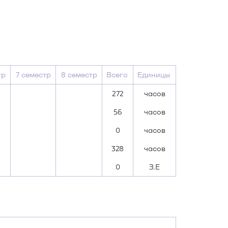
тр
7 семестр
8 семестр
Всего
Единицы
272
часов
56
часов
0
часов
328
часов
0
З.Е