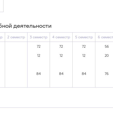
бной деятельности
тр
2 семестр
3 семестр
4 семестр
5 семестр
6 семес
72
72
72
56
12
12
12
20
84
84
84
76