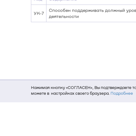
Способен поддерживать должный уров
УК-7
деятельности
Нажимая кнопку «СОГЛАСЕН», Вы подтверждаете то,
можете в настройках своего браузера.
Подробнее
Для того, чтобы мы могли качественно предоставит
о местоположении; ip-адрес; тип, язык, версия ОС 
пользователь; какие страницы открывает и на каки
данных использования сайта посредством интерне