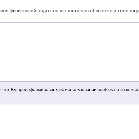
ень физической подготовленности для обеспечения полноц
 что Вы проинформированы об использовании cookies на нашем са
ь Вам услуги, мы используем cookies, которые сохраняются на Ва
и браузера; тип устройства и разрешение его экрана; источник, отк
е кнопки нажимает пользователь; эта же информация используется
т-сервиса Яндекс.Метрика)