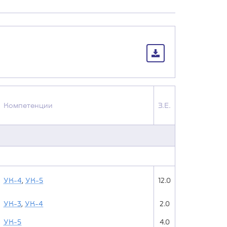
Компетенции
З.Е.
УК-4
,
УК-5
12.0
УК-3
,
УК-4
2.0
УК-5
4.0