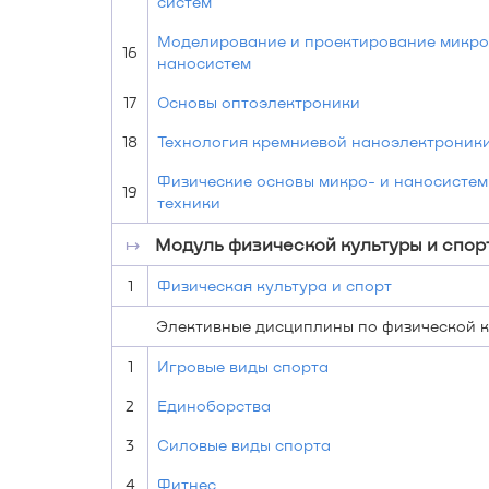
систем
Моделирование и проектирование микро
16
наносистем
17
Основы оптоэлектроники
18
Технология кремниевой наноэлектроник
Физические основы микро- и наносисте
19
техники
↦
Модуль физической культуры и спор
1
Физическая культура и спорт
Элективные дисциплины по физической к
1
Игровые виды спорта
2
Единоборства
3
Силовые виды спорта
4
Фитнес