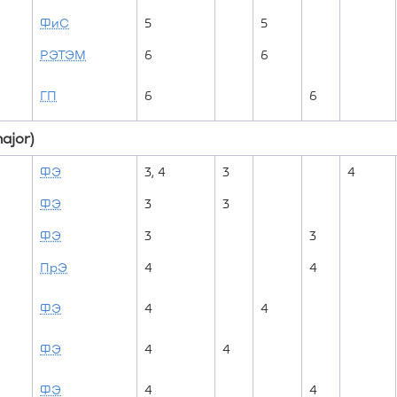
ФиС
5
5
РЭТЭМ
6
6
ГП
6
6
ajor)
ФЭ
3, 4
3
4
ФЭ
3
3
ФЭ
3
3
ПрЭ
4
4
ФЭ
4
4
ФЭ
4
4
ФЭ
4
4