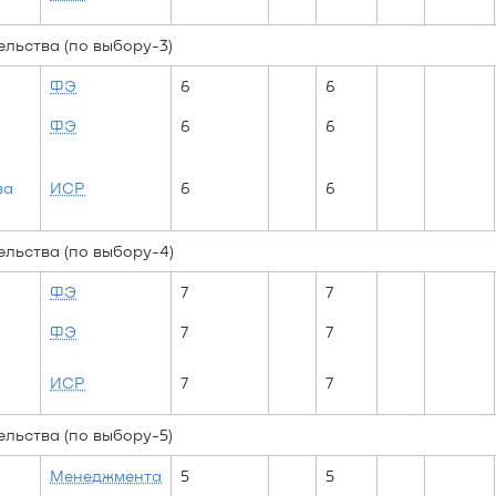
льства (по выбору-3)
ФЭ
6
6
ФЭ
6
6
ва
ИСР
6
6
льства (по выбору-4)
ФЭ
7
7
ФЭ
7
7
ИСР
7
7
льства (по выбору-5)
Менеджмента
5
5