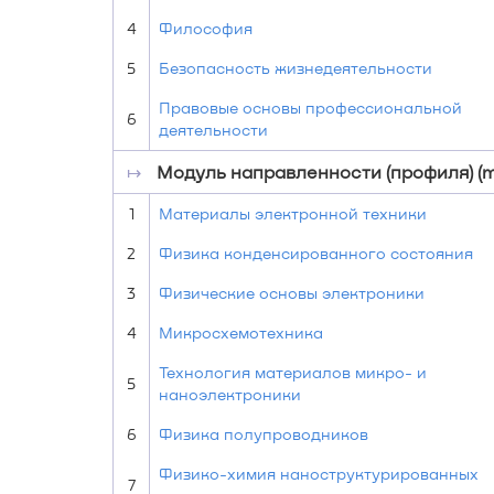
4
Философия
5
Безопасность жизнедеятельности
Правовые основы профессиональной
6
деятельности
↦
Модуль направленности (профиля) (m
1
Материалы электронной техники
2
Физика конденсированного состояния
3
Физические основы электроники
4
Микросхемотехника
Технология материалов микро- и
5
наноэлектроники
6
Физика полупроводников
Физико-химия наноструктурированных
7