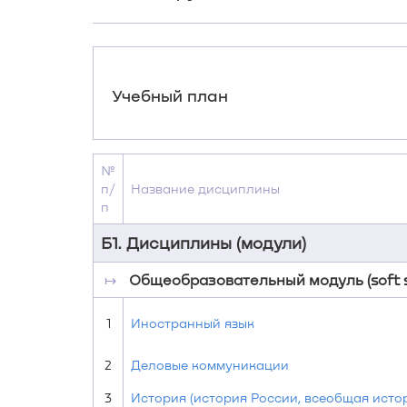
Учебный план
№
п/
Название дисциплины
п
Б1. Дисциплины (модули)
↦
Общеобразовательный модуль (soft sk
1
Иностранный язык
2
Деловые коммуникации
3
История (история России, всеобщая исто