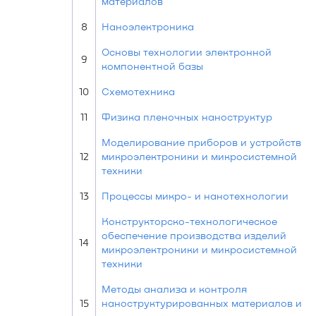
материалов
8
Наноэлектроника
Основы технологии электронной
9
компонентной базы
10
Схемотехника
11
Физика пленочных наноструктур
Моделирование приборов и устройств
12
микроэлектроники и микросистемной
техники
13
Процессы микро- и нанотехнологии
Конструкторско-технологическое
обеспечение производства изделий
14
микроэлектроники и микросистемной
техники
Методы анализа и контроля
15
наноструктурированных материалов и