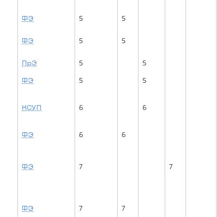
ФЭ
5
5
ФЭ
5
5
ПрЭ
5
5
ФЭ
5
5
КСУП
6
6
ФЭ
6
6
ФЭ
7
7
ФЭ
7
7