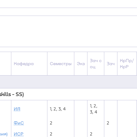
Зач с
КрПр/
Кафедра
Семестры
Экз
Зач
оц
КрР
ills - SS)
1, 2,
ИЯ
1, 2, 3, 4
3, 4
ФиС
2
2
рия)
ИСР
2
2