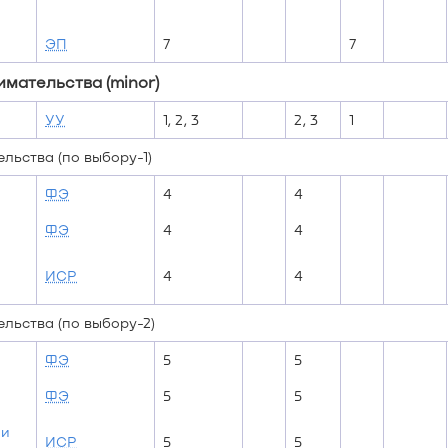
ЭП
7
7
мательства (minor)
УУ
1, 2, 3
2, 3
1
ьства (по выбору-1)
ФЭ
4
4
ФЭ
4
4
ИСР
4
4
льства (по выбору-2)
ФЭ
5
5
ФЭ
5
5
ии
ИСР
5
5