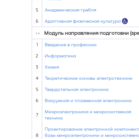
5
Академическая гребля
6
Адаптивная физическая культура
↦
Модуль направления подготовки (speci
1
Введение в профессию
2
Информатика
3
Химия
4
Теоретические основы электротехники
5
Твердотельная электроника
6
Вакуумная и плазменная электроника
Микроэлектроника и микросистемная
7
техника
Проектирование электронной компонент
8
базы микроэлектроники и микросистемн