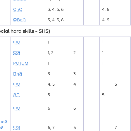
СпС
3, 4, 5, 6
4, 6
ФВиС
3, 4, 5, 6
4, 6
al hard skills - SHS)
ФЭ
1
1
ФЭ
1, 2
2
1
РЭТЭМ
1
1
ПрЭ
3
3
ФЭ
4, 5
4
5
ЭП
5
5
ФЭ
6
6
ной
ой
ФЭ
6, 7
6
7