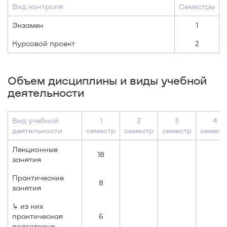
Вид контроля
Семестры
Экзамен
1
Курсовой проект
2
Объем дисциплины и виды учебной
деятельности
Вид учебной
1
2
3
4
деятельности
семестр
семестр
семестр
семест
Лекционные
18
занятия
Практические
8
занятия
↳ из них
практическая
6
подготовка