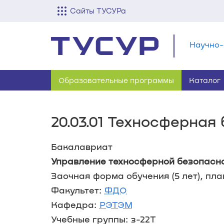
Сайты ТУСУРа
Научно-
Образовательные программы
Каталог
20.03.01 Техносферная
Бакалавриат
Управление техносферной безопасн
Заочная форма обучения (5 лет), план
Факультет:
ФДО
Кафедра:
РЭТЭМ
Учебные группы: з-22Т