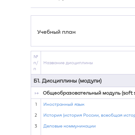
Учебный план
№
п/
Название дисциплины
п
Б1. Дисциплины (модули)
↦
Общеобразовательный модуль (soft sk
1
Иностранный язык
2
История (история России, всеобщая исто
3
Деловые коммуникации