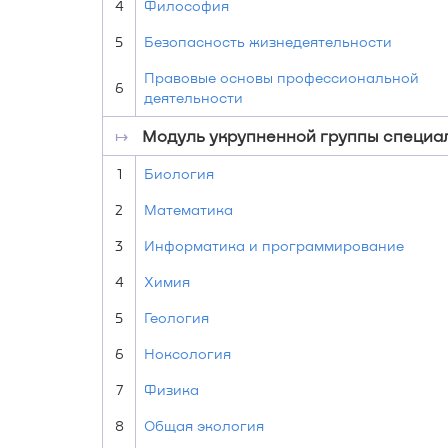
4
Философия
5
Безопасность жизнедеятельности
Правовые основы профессиональной
6
деятельности
↦
Модуль укрупненной группы специаль
1
Биология
2
Математика
3
Информатика и программирование
4
Химия
5
Геология
6
Ноксология
7
Физика
8
Общая экология