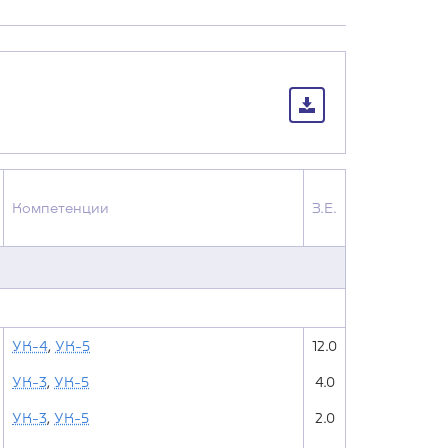
Компетенции
З.Е.
УК-4
,
УК-5
12.0
УК-3
,
УК-5
4.0
УК-3
,
УК-5
2.0