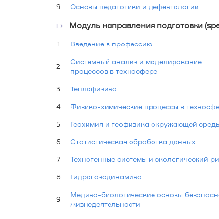
9
Основы педагогики и дефектологии
↦
Модуль направления подготовки (speci
1
Введение в профессию
Системный анализ и моделирование
2
процессов в техносфере
3
Теплофизика
4
Физико-химические процессы в техносф
5
Геохимия и геофизика окружающей сред
6
Статистическая обработка данных
7
Техногенные системы и экологический ри
8
Гидрогазодинамика
Медико-биологические основы безопасн
9
жизнедеятельности