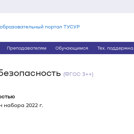
образовательный портал ТУСУР
Преподавателям
Обучающимся
Тех. поддержка
 безопасность
(ФГОС 3++)
остью
 набора 2022 г.