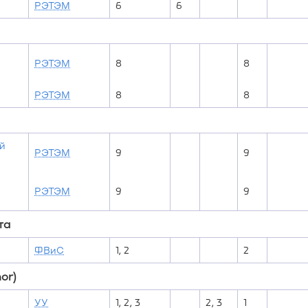
РЭТЭМ
6
6
РЭТЭМ
8
8
РЭТЭМ
8
8
й
РЭТЭМ
9
9
РЭТЭМ
9
9
та
ФВиС
1, 2
2
or)
УУ
1, 2, 3
2, 3
1