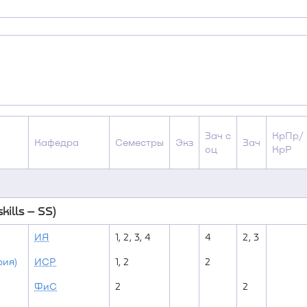
Зач с
КрПр/
Кафедра
Семестры
Экз
Зач
оц
КрР
ills – SS)
ИЯ
1, 2, 3, 4
4
2, 3
рия)
ИСР
1, 2
2
ФиС
2
2