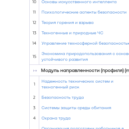
10
Основы искусственного интеллекта
11
Психологические аспекты безопасности
12
Теория горения и взрыва
13
Техногенные и природные ЧС
14
Управление техносферной безопасность
Экономика природопользования с осно
15
устойчивого развития
↦
Модуль направленности (профиля) (m
Надежность технических систем и
1
техногенный риск
2
Безопасность труда
3
Системы защиты среды обитания
4
Охрана труда
Организация подготовки работников в