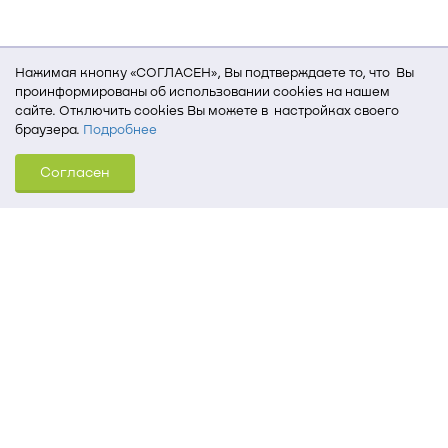
Нажимая кнопку «СОГЛАСЕН», Вы подтверждаете то, что Вы
проинформированы об использовании cookies на нашем
сайте. Отключить cookies Вы можете в настройках своего
браузера.
Подробнее
Для того, чтобы мы могли качественно предоставить Вам
Согласен
услуги, мы используем cookies, которые сохраняются
на Вашем компьютере (Сведения о местоположении; ip-адрес;
тип, язык, версия ОС и браузера; тип устройства и разрешение
его экрана; источник, откуда пришел на сайт пользователь;
какие страницы открывает и на какие кнопки нажимает
пользователь; эта же информация используется для
обработки статистических данных использования сайта
посредством интернет-сервиса Яндекс.Метрика)
Томский государственный университет систем
управления и радиоэлектроники
634050, г. Томск, пр. Ленина, 40
(3822) 51-05-30