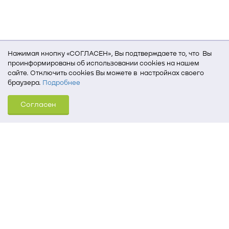
Нажимая кнопку «СОГЛАСЕН», Вы подтверждаете то, что Вы
проинформированы об использовании cookies на нашем
сайте. Отключить cookies Вы можете в настройках своего
браузера.
Подробнее
Для того, чтобы мы могли качественно предоставить Вам
Согласен
услуги, мы используем cookies, которые сохраняются
на Вашем компьютере (Сведения о местоположении; ip-адрес;
тип, язык, версия ОС и браузера; тип устройства и разрешение
его экрана; источник, откуда пришел на сайт пользователь;
какие страницы открывает и на какие кнопки нажимает
пользователь; эта же информация используется для
обработки статистических данных использования сайта
посредством интернет-сервиса Яндекс.Метрика)
Томский государственный университет систем
управления и радиоэлектроники
634050, г. Томск, пр. Ленина, 40