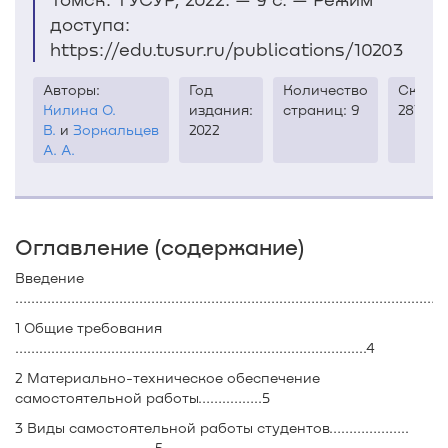
доступа:
https://edu.tusur.ru/publications/10203
Авторы:
Год
Количество
Скачи
Килина О.
издания:
страниц: 9
287
В.
и
Зоркальцев
2022
А. А.
Оглавление (содержание)
Введение
…………………………………………………………………………………………….4
1 Общие требования
…………………………………………………………………………....4
2 Материально-техническое обеспечение
самостоятельной работы……..……..5
3 Виды самостоятельной работы студентов………………..
……………………..…......5