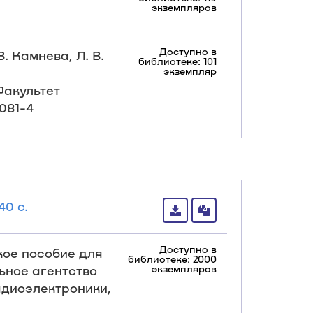
экземпляров
Доступно в
. Камнева, Л. В.
библиотеке: 101
экземпляр
Факультет
0081-4
40 с.
Доступно в
ское пособие для
библиотеке: 2000
льное агентство
экземпляров
адиоэлектроники,