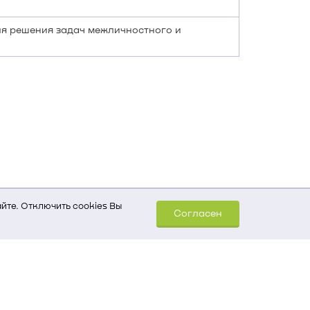
ля решения задач межличностного и
йте. Отключить cookies Вы
Согласен
шем компьютере (Сведения
уда пришел на сайт
 для обработки статистических