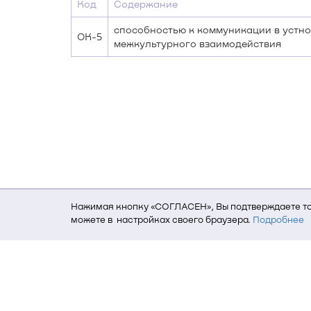
Код
Содержание
способностью к коммуникации в устно
ОК-5
межкультурного взаимодействия
Нажимая кнопку «СОГЛАСЕН», Вы подтверждаете то,
можете в настройках своего браузера.
Подробнее
Для того, чтобы мы могли качественно предоставит
о местоположении; ip-адрес; тип, язык, версия ОС 
пользователь; какие страницы открывает и на каки
данных использования сайта посредством интерне