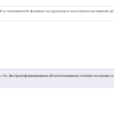
й и письменной формах на русском и иностранном языках д
 что Вы проинформированы об использовании cookies на нашем са
ь Вам услуги, мы используем cookies, которые сохраняются на Ва
и браузера; тип устройства и разрешение его экрана; источник, отк
е кнопки нажимает пользователь; эта же информация используется
т-сервиса Яндекс.Метрика)