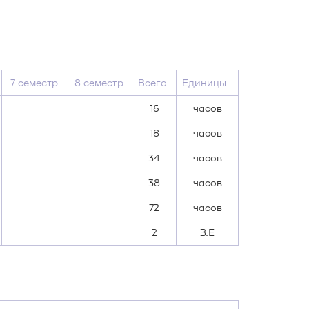
7 семестр
8 семестр
Всего
Единицы
16
часов
18
часов
34
часов
38
часов
72
часов
2
З.Е