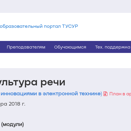
образовательный портал ТУСУР
Преподавателям
Обучающимся
Тех. поддержка
ультура речи
 инновациями в электронной технике
)
План в а
а 2018 г.
 (модули)