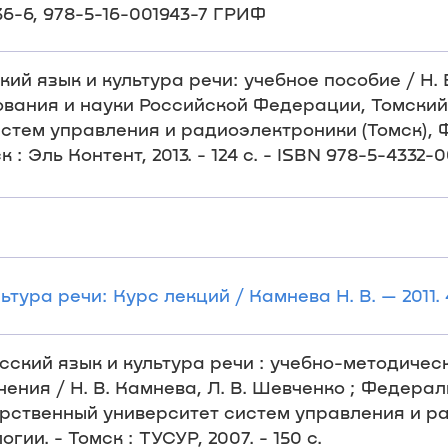
036-6, 978-5-16-001943-7 ГРИФ
ий язык и культура речи: учебное пособие / Н. В
ования и науки Российской Федерации, Томский
стем управления и радиоэлектроники (Томск), 
: Эль Контент, 2013. - 124 с. - ISBN 978-5-4332-
тура речи: Курс лекций / Камнева Н. В. — 2011. 
Русский язык и культура речи : учебно-методиче
ения / Н. В. Камнева, Л. В. Шевченко ; Федера
рственный университет систем управления и р
ии. - Томск : ТУСУР, 2007. - 150 с.