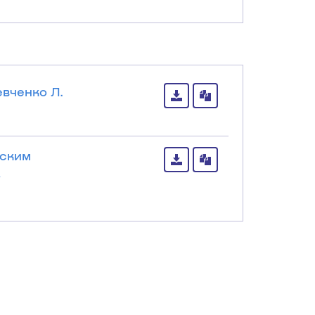
евченко Л.
еским
,