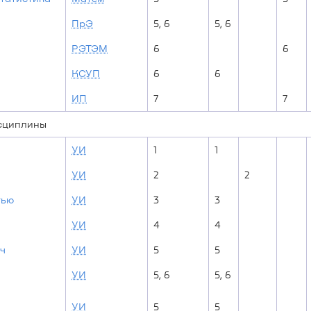
ПрЭ
5, 6
5, 6
РЭТЭМ
6
6
КСУП
6
6
ИП
7
7
исциплины
УИ
1
1
УИ
2
2
тью
УИ
3
3
УИ
4
4
ч
УИ
5
5
УИ
5, 6
5, 6
УИ
5
5