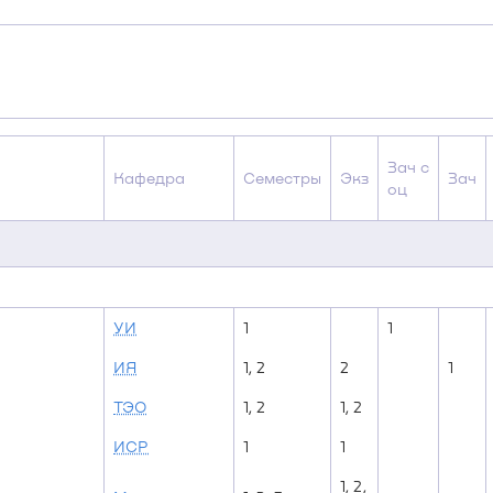
Зач с
Кафедра
Семестры
Экз
Зач
оц
УИ
1
1
ИЯ
1, 2
2
1
ТЭО
1, 2
1, 2
ИСР
1
1
1, 2,