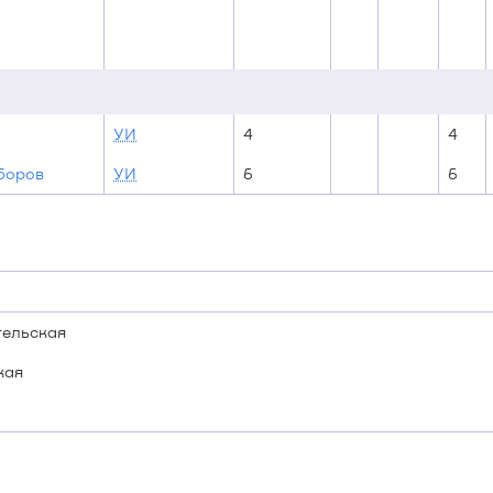
УИ
4
4
боров
УИ
6
6
тельская
кая