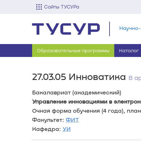
Сайты ТУСУРа
Научно-
Образовательные программы
Каталог
27.03.05 Инноватика
В а
Бакалавриат (академический)
Управление инновациями в электрон
Очная форма обучения (4 года), план 
Факультет:
ФИТ
Кафедра:
УИ