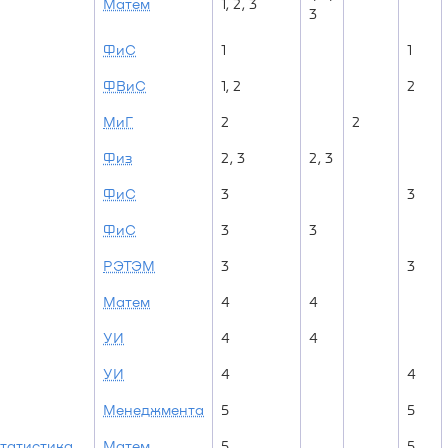
Матем
1, 2, 3
3
ФиС
1
1
ФВиС
1, 2
2
МиГ
2
2
Физ
2, 3
2, 3
ФиС
3
3
ФиС
3
3
РЭТЭМ
3
3
Матем
4
4
УИ
4
4
УИ
4
4
Менеджмента
5
5
статистика
Матем
5
5