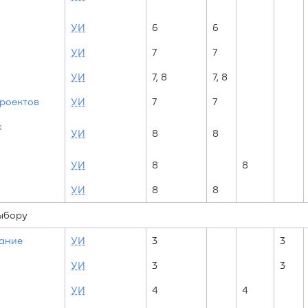
УИ
6
6
УИ
7
7
УИ
7, 8
7, 8
роектов
УИ
7
7
х
УИ
8
8
УИ
8
8
УИ
8
8
выбору
ание
УИ
3
3
УИ
3
3
УИ
4
4