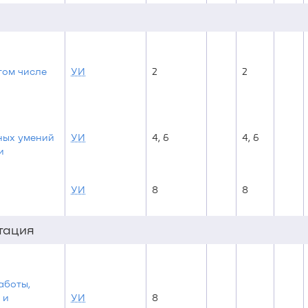
том числе
УИ
2
2
ных умений
УИ
4, 6
4, 6
и
УИ
8
8
стация
аботы,
 и
УИ
8