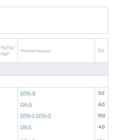
КрПр/
Компетенции
З.Е.
КрР
ОПК-8
5.0
ОК-5
6.0
ОПК-1
,
ОПК-3
10.0
ОК-2
4.0