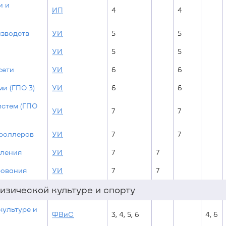
и и
ИП
4
4
изводств
УИ
5
5
УИ
5
5
сети
УИ
6
6
и (ГПО 3)
УИ
6
6
истем (ГПО
УИ
7
7
роллеров
УИ
7
7
вления
УИ
7
7
рования
УИ
7
7
изической культуре и спорту
культуре и
ФВиС
3, 4, 5, 6
4, 6