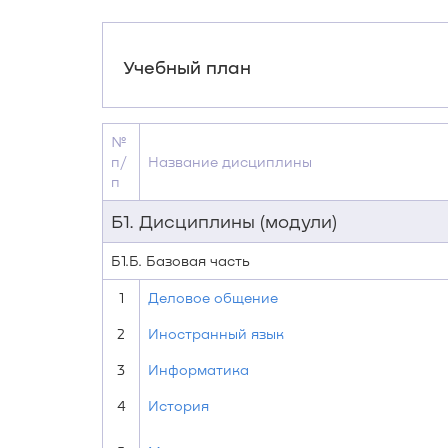
Учебный план
№
п/
Название дисциплины
п
Б1. Дисциплины (модули)
Б1.Б. Базовая часть
1
Деловое общение
2
Иностранный язык
3
Информатика
4
История