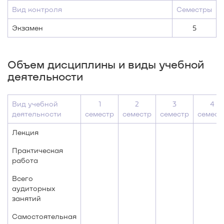
Вид контроля
Семестры
Экзамен
5
Объем дисциплины и виды учебной
деятельности
Вид учебной
1
2
3
4
деятельности
семестр
семестр
семестр
семест
Лекция
Практическая
работа
Всего
аудиторных
занятий
Самостоятельная