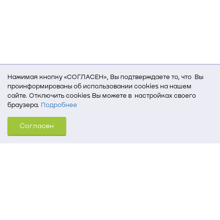
Нажимая кнопку «СОГЛАСЕН», Вы подтверждаете то, что Вы
проинформированы об использовании cookies на нашем
сайте. Отключить cookies Вы можете в настройках своего
браузера.
Подробнее
Для того, чтобы мы могли качественно предоставить Вам
Согласен
услуги, мы используем cookies, которые сохраняются
на Вашем компьютере (Сведения о местоположении; ip-адрес;
тип, язык, версия ОС и браузера; тип устройства и разрешение
его экрана; источник, откуда пришел на сайт пользователь;
какие страницы открывает и на какие кнопки нажимает
пользователь; эта же информация используется для
обработки статистических данных использования сайта
посредством интернет-сервиса Яндекс.Метрика)
Томский государственный университет систем