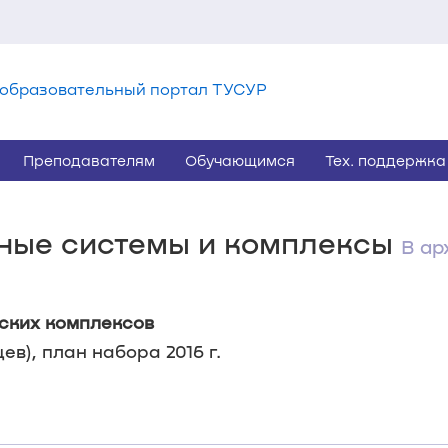
образовательный портал ТУСУР
Преподавателям
Обучающимся
Тех. поддержка
онные системы и комплексы
В ар
ских комплексов
в), план набора 2016 г.