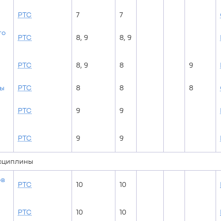
РТС
7
7
го
РТС
8, 9
8, 9
РТС
8, 9
8
9
ры
РТС
8
8
8
РТС
9
9
РТС
9
9
исциплины
ов
РТС
10
10
РТС
10
10