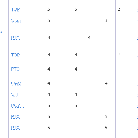
ТОР
3
3
3
Экон
3
3
о-
РТС
4
4
ТОР
4
4
4
РТС
4
4
ФиС
4
4
ЭП
4
4
КСУП
5
5
РТС
5
5
РТС
5
5