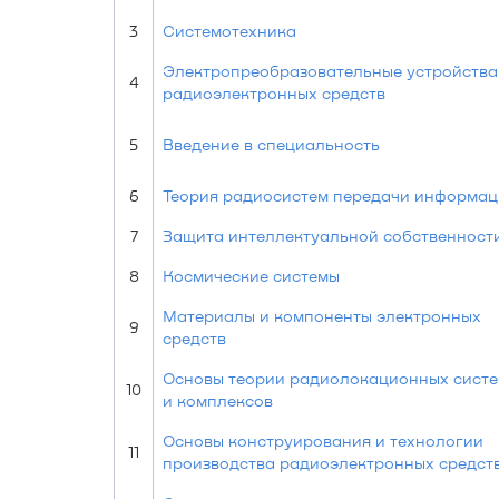
3
Системотехника
Электропреобразовательные устройства
4
радиоэлектронных средств
5
Введение в специальность
6
Теория радиосистем передачи информа
7
Защита интеллектуальной собственност
8
Космические системы
Материалы и компоненты электронных
9
средств
Основы теории радиолокационных сист
10
и комплексов
Основы конструирования и технологии
11
производства радиоэлектронных средст