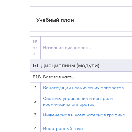
Учебный план
№
п/
Название дисциплины
п
Б1. Дисциплины (модули)
Б1.Б. Базовая часть
1
Конструкции космических аппаратов
Системы управления и контроля
2
космических аппаратов
3
Инженерная и компьютерная графика
4
Иностранный язык