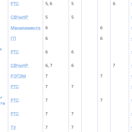
РТС
5, 6
5
6
СВЧиКР
5
5
Менеджмента
6
6
ГП
6
6
х
РТС
6
6
СВЧиКР
6, 7
6
7
РЭТЭМ
7
7
РТС
7
7
и
РТС
7
7
ств
РТС
7
7
ТУ
7
7