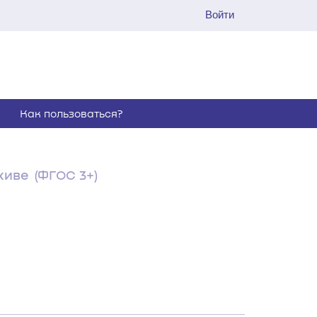
Войти
Как пользоваться?
хиве
(ФГОС 3+)