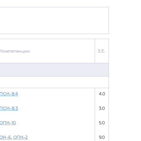
Компетенции
З.Е.
ПСК-8.4
4.0
ПСК-8.3
3.0
ОПК-10
5.0
ОК-6
,
ОПК-2
9.0