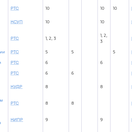
РТС
10
10
10
КСУП
10
10
1, 2,
РТС
1, 2, 3
3
ции
РТС
5
5
5
и
РТС
6
6
РТС
6
6
КУДР
8
8
ем
РТС
8
8
КИПР
9
9
в