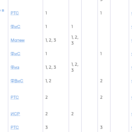
 в
РТС
1
1
ФиС
1
1
1, 2,
Матем
1, 2, 3
3
ФиС
1
1
1, 2,
Физ
1, 2, 3
3
ФВиС
1, 2
2
РТС
2
2
ИСР
2
2
РТС
3
3