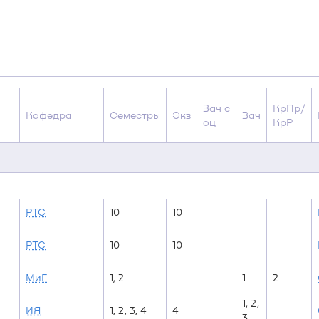
Зач с
КрПр/
Кафедра
Семестры
Экз
Зач
оц
КрР
РТС
10
10
РТС
10
10
МиГ
1, 2
1
2
1, 2,
ИЯ
1, 2, 3, 4
4
3