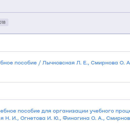
018
ебное пособие / Лычковская Л. Е., Смирнова О. А.
Учебное пособие для организации учебного про
. И., Огнетова И. Ю., Финагина О. А., Смирнова