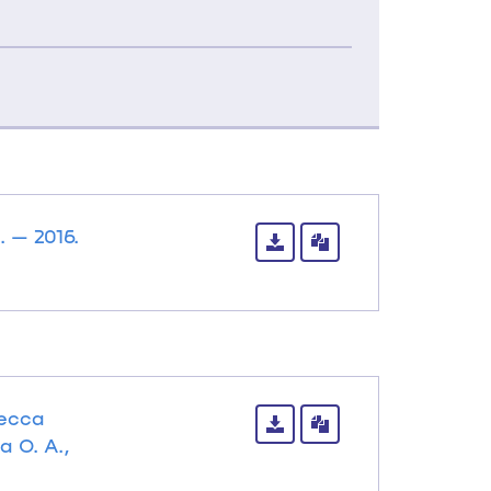
 — 2016.
цесса
 О. А.,