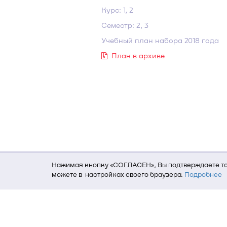
Курс: 1, 2
Семестр: 2, 3
Учебный план набора 2018 года
План в архиве
Нажимая кнопку «СОГЛАСЕН», Вы подтверждаете то,
можете в настройках своего браузера.
Подробнее
Для того, чтобы мы могли качественно предоставит
о местоположении; ip-адрес; тип, язык, версия ОС 
пользователь; какие страницы открывает и на каки
данных использования сайта посредством интерне