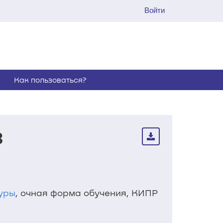
Войти
Как пользоваться?
8
уры
, очная форма обучения, КИПР