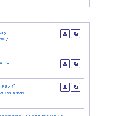
ary
ов /
е по
 язык":
оятельной
я организации практических