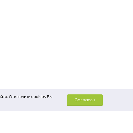
йте. Отключить cookies Вы
Согласен
шем компьютере (Сведения
уда пришел на сайт
 для обработки статистических