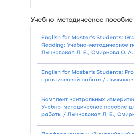
Учебно-методическое пособие
English for Master’s Students: 
Reading: Учебно-методическое п
Лычковская Л. Е., Смирнова О. А. 
English for Master’s Students: P
практической работе / Лычковская
Комплект контрольных измерите
Учебно-методическое пособие д
работы / Лычковская Л. Е., Смирно
Профессиональный английский язы