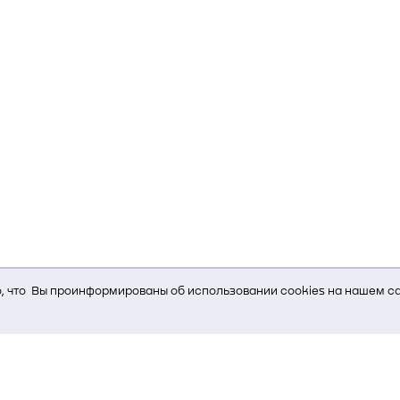
 что Вы проинформированы об использовании cookies на нашем са
ь Вам услуги, мы используем cookies, которые сохраняются на Ва
и браузера; тип устройства и разрешение его экрана; источник, отк
е кнопки нажимает пользователь; эта же информация используется
т-сервиса Яндекс.Метрика)