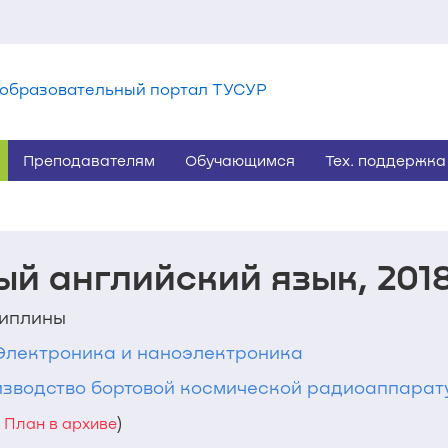
образовательный портал ТУСУР
Преподавателям
Обучающимся
Тех. поддержка
й английский язык, 201
циплины
4 Электроника и наноэлектроника
изводство бортовой космической радиоаппарат
)
План в архиве