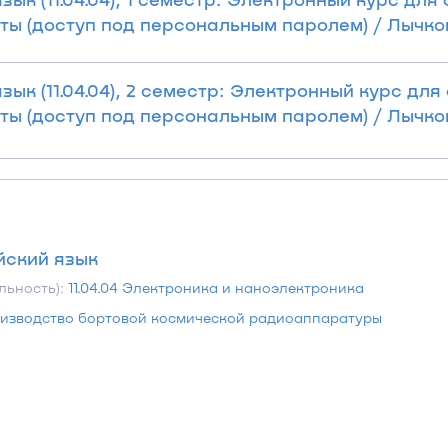
ы (доступ под персональным паролем) / Лычковс
ык (11.04.04), 2 семестр: Электронный курс дл
ы (доступ под персональным паролем) / Лычковс
йский язык
льность):
11.04.04 Электроника и наноэлектроника
изводство бортовой космической радиоаппаратуры