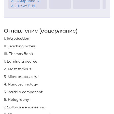
А.
,
Смирнова О.
А.
,
Шпит Е. И.
Оглавление (содержание)
I. Introduction
II. Teaching notes
III. Themes Book
1. Earning a degree
2. Most famous
3. Microprocessors
4. Nanotechnology
5. Inside a component
6. Holography
7. Software engineering