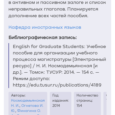
в активном и пассивном залоге и список
неправильных глаголов. Планируется
дополнение всех частей пособия.
Кафедра иностранных языков
Библиографическая запись:
English for Graduate Students: Учебное
пособие для организации учебного
процесса магистратуры [Электронный
ресурс] / Н. И. Космодемьянская [и
др.]. — Томск: ТУСУР: 2014. — 154 с. —
Режим доступа:
https://edu.tusur.ru/publications/4189
Авторы:
Год
Количество
Скач
Космодемьянская
издания:
страниц:
742
Н. И.
,
Огнетова И.
2014
154
Ю.
,
Финагина О.