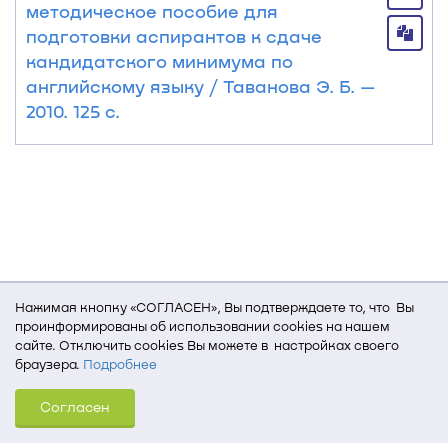
методическое пособие для
подготовки аспирантов к сдаче
кандидатского минимума по
английскому языку / Таванова Э. Б. —
2010. 125 с.
Нажимая кнопку «СОГЛАСЕН», Вы подтверждаете то, что Вы
проинформированы об использовании cookies на нашем
сайте. Отключить cookies Вы можете в настройках своего
браузера.
Подробнее
Для того, чтобы мы могли качественно предоставить Вам
Согласен
услуги, мы используем cookies, которые сохраняются
на Вашем компьютере (Сведения о местоположении; ip-адрес;
тип, язык, версия ОС и браузера; тип устройства и разрешение