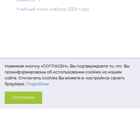
Учебный план набора 2023 года
Нажимая кнопку «СОГЛАСЕН», Вы подтверждаете то, что Вы
проинформированы об использовании cookies на нашем
сайте. Отключить cookies Вы можете в настройках своего
браузера.
Подробнее
Для того, чтобы мы могли качественно предоставить Вам
Согласен
услуги, мы используем cookies, которые сохраняются
на Вашем компьютере (Сведения о местоположении; ip-адрес;
тип, язык, версия ОС и браузера; тип устройства и разрешение
его экрана; источник, откуда пришел на сайт пользователь;
какие страницы открывает и на какие кнопки нажимает
пользователь; эта же информация используется для
обработки статистических данных использования сайта
посредством интернет-сервиса Яндекс.Метрика)