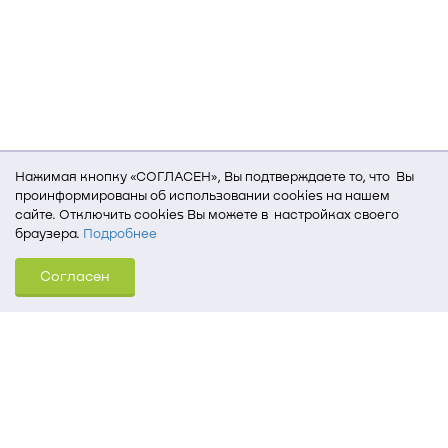
Нажимая кнопку «СОГЛАСЕН», Вы подтверждаете то, что Вы
проинформированы об использовании cookies на нашем
сайте. Отключить cookies Вы можете в настройках своего
браузера.
Подробнее
Для того, чтобы мы могли качественно предоставить Вам
Согласен
услуги, мы используем cookies, которые сохраняются
на Вашем компьютере (Сведения о местоположении; ip-адрес;
тип, язык, версия ОС и браузера; тип устройства и разрешение
его экрана; источник, откуда пришел на сайт пользователь;
какие страницы открывает и на какие кнопки нажимает
пользователь; эта же информация используется для
обработки статистических данных использования сайта
посредством интернет-сервиса Яндекс.Метрика)