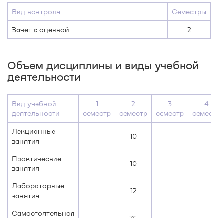
Вид контроля
Семестры
Зачет с оценкой
2
Объем дисциплины и виды учебной
деятельности
Вид учебной
1
2
3
4
деятельности
семестр
семестр
семестр
семест
Лекционные
10
занятия
Практические
10
занятия
Лабораторные
12
занятия
Самостоятельная
76