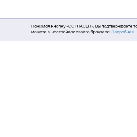
Нажимая кнопку «СОГЛАСЕН», Вы подтверждаете то,
можете в настройках своего браузера.
Подробнее
Для того, чтобы мы могли качественно предоставит
о местоположении; ip-адрес; тип, язык, версия ОС 
пользователь; какие страницы открывает и на каки
данных использования сайта посредством интерне
Томский государственный университет си
634050, г. Томск, пр. Ленина, 40
(3822) 51-05-30
(3822) 51-32-62, 52-63-65