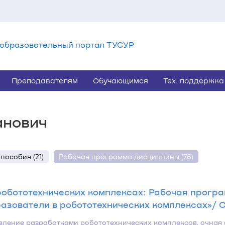
образовательный портал ТУСУР
Преподавателям
Обучающимся
Тех. поддержка
анович
пособия (21)
Рабочая программа дисциплины (76)
обототехнических комплексах: Рабочая прогр
ователи в робототехнических комплексах»/ Сол
равление разработками робототехнических комплексов, очная