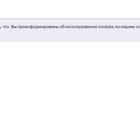
 что Вы проинформированы об использовании cookies на нашем са
ь Вам услуги, мы используем cookies, которые сохраняются на Ва
и браузера; тип устройства и разрешение его экрана; источник, отк
е кнопки нажимает пользователь; эта же информация используется
т-сервиса Яндекс.Метрика)
стем управления и радиоэлектроники