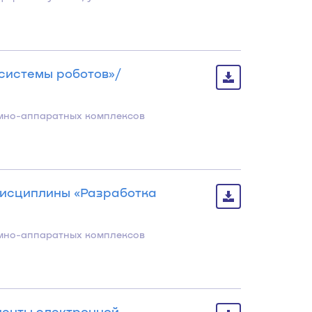
системы роботов»/
ммно-аппаратных комплексов
дисциплины «Разработка
ммно-аппаратных комплексов
ненты электронной