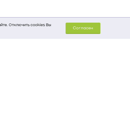
йте. Отключить cookies Вы
Согласен
шем компьютере (Сведения
уда пришел на сайт
 для обработки статистических