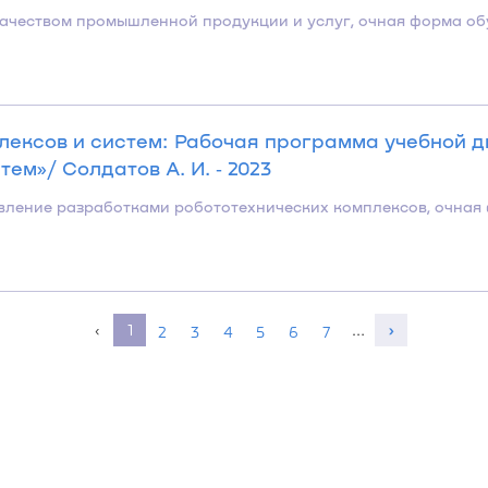
е качеством промышленной продукции и услуг, очная форма о
лексов и систем: Рабочая программа учебной 
ем»/ Солдатов А. И. ‐ 2023
равление разработками робототехнических комплексов, очная
‹
1
…
›
2
3
4
5
6
7