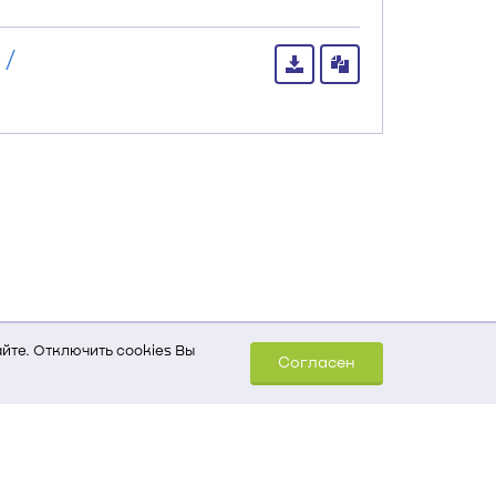
 /
йте. Отключить cookies Вы
Согласен
шем компьютере (Сведения
уда пришел на сайт
 для обработки статистических