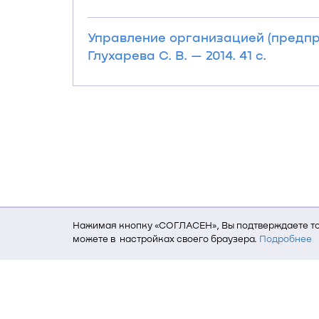
Управление организацией (предпри
Глухарева С. В. — 2014. 41 с.
Нажимая кнопку «СОГЛАСЕН», Вы подтверждаете то,
можете в настройках своего браузера.
Подробнее
Для того, чтобы мы могли качественно предоставит
о местоположении; ip-адрес; тип, язык, версия ОС 
пользователь; какие страницы открывает и на каки
данных использования сайта посредством интерне