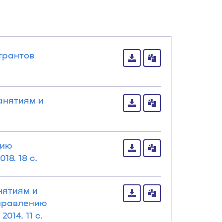
трантов
анятиям и
нию
8. 18 с.
нятиям и
аправлению
014. 11 с.