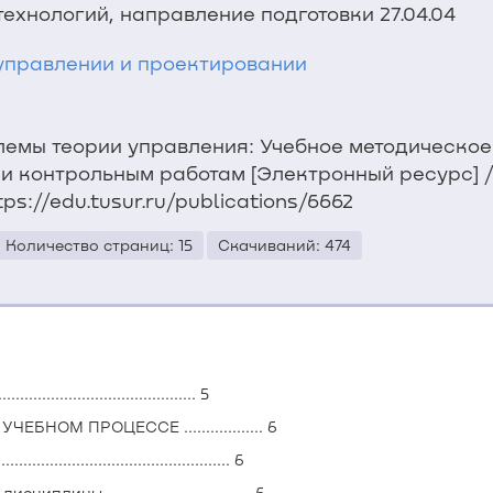
ехнологий, направление подготовки 27.04.04
управлении и проектировании
блемы теории управления: Учебное методическое
и контрольным работам [Электронный ресурс] / А
tps://edu.tusur.ru/publications/6662
Количество страниц: 15
Скачиваний: 474
......................................... 5
НОМ ПРОЦЕССЕ .................. 6
...................................... 6
ы. ................................ 6