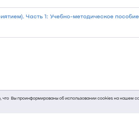
ятием). Часть 1: Учебно-методическое пособие
 что Вы проинформированы об использовании cookies на нашем са
ь Вам услуги, мы используем cookies, которые сохраняются на Ва
и браузера; тип устройства и разрешение его экрана; источник, отк
е кнопки нажимает пользователь; эта же информация используется
т-сервиса Яндекс.Метрика)