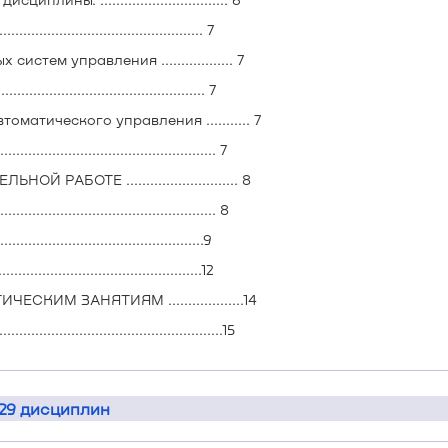
...................................... 7
тем управления .................. 7
...................................... 7
матического управления ........... 7
....................................... 7
БОТЕ ............................ 8
........................................ 8
............................................9
..........................................12
М ЗАНЯТИЯМ ...................14
......................................15
 29 дисциплин