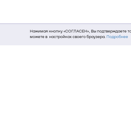
Нажимая кнопку «СОГЛАСЕН», Вы подтверждаете то,
можете в настройках своего браузера.
Подробнее
Для того, чтобы мы могли качественно предоставит
о местоположении; ip-адрес; тип, язык, версия ОС 
пользователь; какие страницы открывает и на каки
данных использования сайта посредством интерне
Томский государственный университет си
634050, г. Томск, пр. Ленина, 40
(3822) 51-05-30