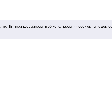
 что Вы проинформированы об использовании cookies на нашем са
ь Вам услуги, мы используем cookies, которые сохраняются на Ва
и браузера; тип устройства и разрешение его экрана; источник, отк
е кнопки нажимает пользователь; эта же информация используется
т-сервиса Яндекс.Метрика)
стем управления и радиоэлектроники