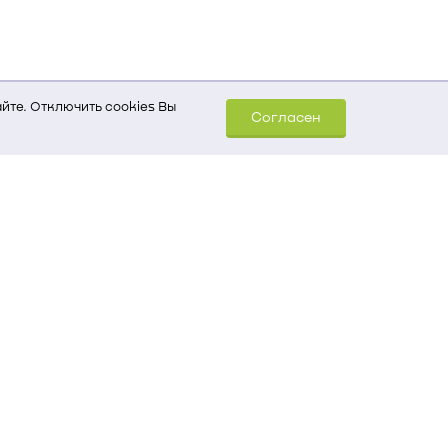
йте. Отключить cookies Вы
Согласен
шем компьютере (Сведения
уда пришел на сайт
 для обработки статистических