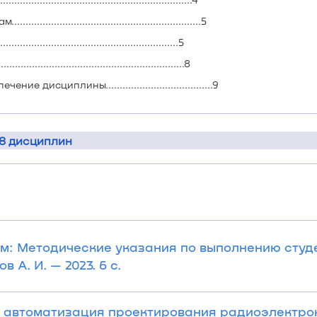
...................................................5
.........................................................5
.......................................................8
сциплины......................................9
 8 дисциплин
м: Методические указания по выполнению студ
А. И. — 2023. 6 с.
 автоматизация проектирования радиоэлектро