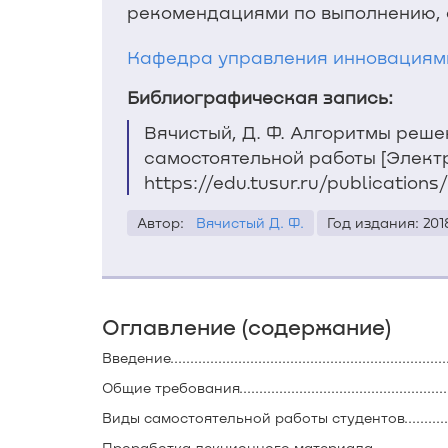
рекомендациями по выполнению, 
Кафедра управления инновациям
Библиографическая запись:
Вячистый, Д. Ф. Алгоритмы реш
самостоятельной работы [Электро
https://edu.tusur.ru/publications
Автор:
Вячистый Д. Ф.
Год издания: 201
Оглавление (содержание)
Введение........................................................................
Общие требования...........................................................
Виды самостоятельной работы студентов...........................
Проработка лекционного материала..................................