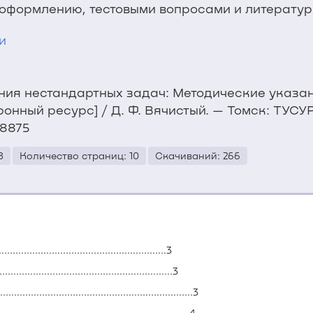
оформлению, тестовыми вопросами и литератур
и
ения нестандартных задач: Методические указа
нный ресурс] / Д. Ф. Вячистый. — Томск: ТУСУР,
/8875
8
Количество страниц: 10
Скачиваний: 266
.........................................................3
.......................................................3
.....................................................3
.....................................................4