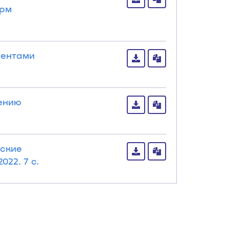
орм
дентами
нению
еские
22. 7 с.