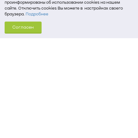
проинформированы об использовании cookies на нашем
сайте. Отключить cookies Вы можете в настройках своего
браузера.
Подробнее
Для того, чтобы мы могли качественно предоставить Вам
Согласен
услуги, мы используем cookies, которые сохраняются
на Вашем компьютере (Сведения о местоположении; ip-адрес;
тип, язык, версия ОС и браузера; тип устройства и разрешение
его экрана; источник, откуда пришел на сайт пользователь;
какие страницы открывает и на какие кнопки нажимает
пользователь; эта же информация используется для
обработки статистических данных использования сайта
посредством интернет-сервиса Яндекс.Метрика)
Томский государственный университет систем
управления и радиоэлектроники
634050, г. Томск, пр. Ленина, 40
(3822) 51-05-30
(3822) 51-32-62, 52-63-65
office@tusur.ru
Пн. – пт., 8:30 – 17:30, обед, 13:00 – 14:00