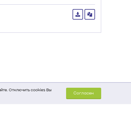
йте. Отключить cookies Вы
Согласен
шем компьютере (Сведения
уда пришел на сайт
 для обработки статистических