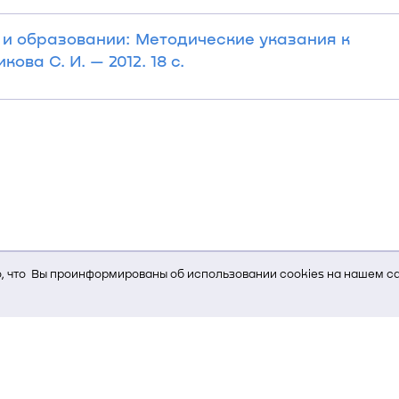
 и образовании: Методические указания к
ва С. И. — 2012. 18 с.
 что Вы проинформированы об использовании cookies на нашем са
ь Вам услуги, мы используем cookies, которые сохраняются на Ва
и браузера; тип устройства и разрешение его экрана; источник, отк
е кнопки нажимает пользователь; эта же информация используется
т-сервиса Яндекс.Метрика)