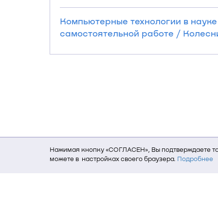
Компьютерные технологии в науке
самостоятельной работе / Колеснико
Нажимая кнопку «СОГЛАСЕН», Вы подтверждаете то,
можете в настройках своего браузера.
Подробнее
Для того, чтобы мы могли качественно предоставит
о местоположении; ip-адрес; тип, язык, версия ОС 
пользователь; какие страницы открывает и на каки
данных использования сайта посредством интерне