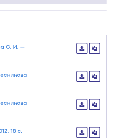
 С. И. —
лесникова
лесникова
2. 18 с.