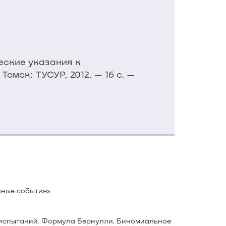
еские указания к
омск: ТУСУР, 2012. — 16 с. —
йные события»
х испытаний. Формула Бернулли. Биномиальное